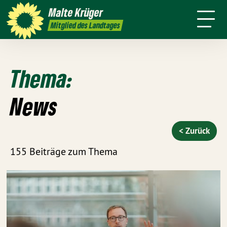
mich
Malte
Krüger
Termine
Kontakt
Presse
Mitglied des Landtages
Thema:
News
< Zurück
155 Beiträge zum Thema