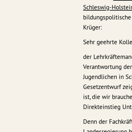
Schleswig-Holstei
bildungspolitisch
Krüger:
Sehr geehrte Koll
der Lehrkräftemang
Verantwortung der 
Jugendlichen in Sc
Gesetzentwurf zei
ist, die wir brauc
Direkteinstieg Unte
Denn der Fachkräft
Landesregierung b