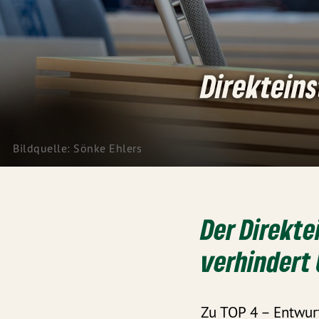
Direkteins
Bildquelle: Sönke Ehlers
Der Direkte
verhindert 
Zu TOP 4 –
Entwur