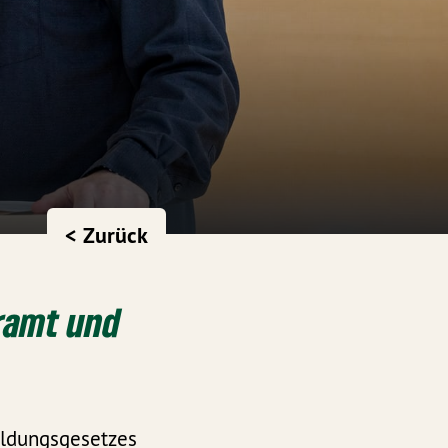
< Zurück
hramt und
ildungsgesetzes