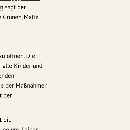
en
sagt der
e Grünen, Malte
zu öffnen. Die
r alle Kinder und
genden
eine der Maßnahmen
t der
t die
ung um. Leider