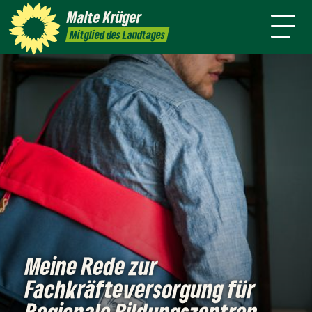
mich
Malte
Krüger
Termine
Kontakt
Presse
Mitglied des Landtages
Meine Rede zur
Fachkräfteversorgung für
Regionale Bildungszentren