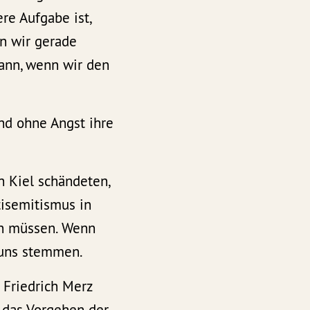
re Aufgabe ist,
en wir gerade
kann, wenn wir den
und ohne Angst ihre
 Kiel schändeten,
tisemitismus in
en müssen. Wenn
 uns stemmen.
 Friedrich Merz
s das Vorgehen der