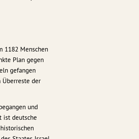
dem 1182 Menschen
unkte Plan gegen
seln gefangen
n Überreste der
 begangen und
t ist deutsche
 historischen
es Staates Israel.