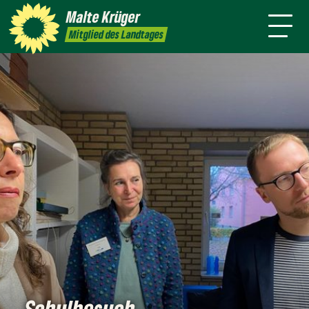
mich
Malte
Krüger
Termine
Kontakt
Presse
Mitglied des Landtages
Schulbesuch